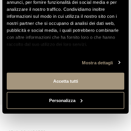
annunci, per fornire funzionalità dei social media e per
analizzare il nostro traffico. Condividiamo inoltre
VISIT APULIA
informazioni sul modo in cui utilizza il nostro sito con i
A destination to live and discover
nostri partner che si occupano di analisi dei dati web,
pubblicità e social media, i quali potrebbero combinarle
con altre informazioni che ha fornito loro o che hanno
raccolto dal suo utilizzo dei loro servizi.
PLACES
EXPERIENCES
Mostra dettagli
TOUR
Accetta tutti
Personalizza