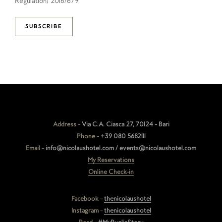
Regulation) 2016/679.
SUBSCRIBE
Address -
Via C.A. Ciasca 27, 70124 - Bari
Phone -
+39 080 5682111
Email -
info@nicolaushotel.com / events@nicolaushotel.com
My Reservations
Online Check-in
Facebook -
thenicolaushotel
Instagram -
thenicolaushotel