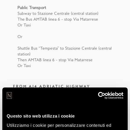
Public Transport
Subway to Stazione Centrale (central station)
The Bus AMTAB linea 6 – stop Via Matarrese
Or Taxi
Or
Shuttle Bus “Tempesta” to Stazione Centrale (central
station)
Then AMTAB linea 6 – stop Via Matarrese
Or Taxi
FROM A14 ADRIATIC HIGHWAY
FROM BARI CENTRAL RAILWAY STATION
Questo sito web utilizza i cookie
Utilizziamo i cookie per personalizzare contenuti ed