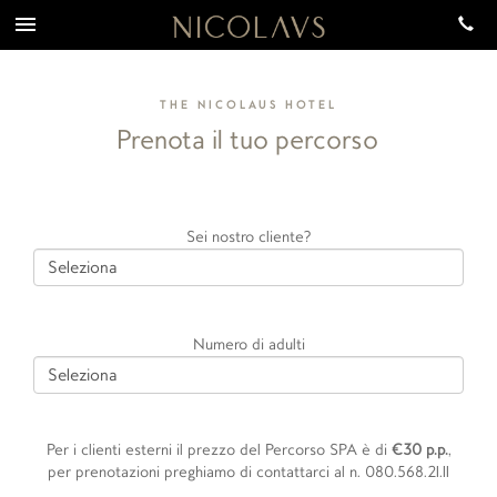
THE NICOLAUS HOTEL
Prenota il tuo percorso
Sei nostro cliente?
Numero di adulti
Per i clienti esterni il prezzo del Percorso SPA è di
€30 p.p.
,
per prenotazioni preghiamo di contattarci al n. 080.568.21.11