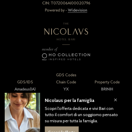
CIN: T072006A100020796
Powered by -
Widevision
GDS Codes
GDS/IDS
Chain Code
Property Code
Amadeus(1A)
YX
BRINIH
Sabre(AA)
YX
218021
Galileo/Apollo(UA)
YX
A4124
WorldSpan(1P)
YX
BRINIH
PegsADS(WB)
GL
61075