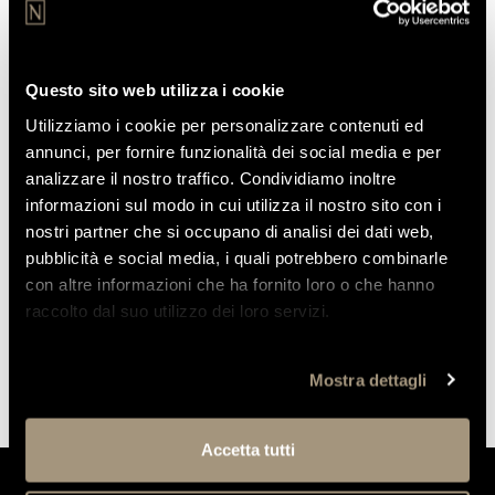
Questo sito web utilizza i cookie
Utilizziamo i cookie per personalizzare contenuti ed
Acconsento al trattamento dei miei dati personali
annunci, per fornire funzionalità dei social media e per
secondo la
Politica sulla Privacy
. I dati sono raccolti e gestiti al
analizzare il nostro traffico. Condividiamo inoltre
fine di rendere possibile lo svolgimento del rapporto di
informazioni sul modo in cui utilizza il nostro sito con i
fornitura e/o prestazione nel rispetto della Normativa Europea
nostri partner che si occupano di analisi dei dati web,
sul trattamento dei dati - GDPR (General Data Protection
pubblicità e social media, i quali potrebbero combinarle
Regulation) 2016/679.
con altre informazioni che ha fornito loro o che hanno
raccolto dal suo utilizzo dei loro servizi.
ISCRIVITI
Mostra dettagli
Accetta tutti