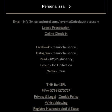
Personalizza
Indirizzo -
Via C.A. Ciasca 27, 70124 - Bari
Phone -
+39 080 5682111
Email -
info@nicolaushotel.com / events@nicolaushotel.com
Le mie Prenotazioni
Online Check-in
Facebook -
thenicolaushotel
Instagram -
thenicolaushotel
Read -
#MyPugliaStory
Group -
Ho Collection
Media -
Press
TNH Bari SRL
P.IVA 07964270727
Privacy & Legal
-
Cookie Policy
Whistleblowing
Registro Nazionale aiuti di Stato