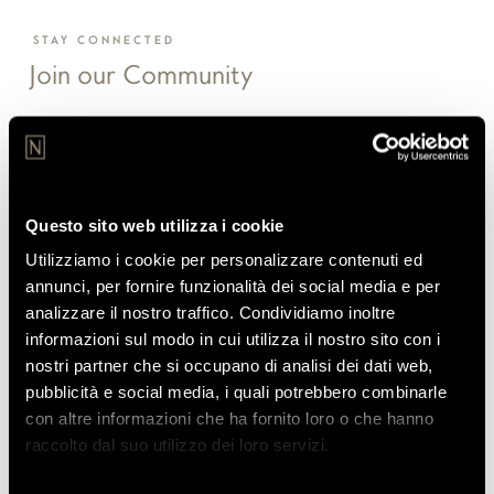
STAY CONNECTED
Join our Community
Iscriviti alla nostra community per ricevere le nostre offerte
esclusive e le novità dal mondo Ho Hotels Collection.
Questo sito web utilizza i cookie
Utilizziamo i cookie per personalizzare contenuti ed
annunci, per fornire funzionalità dei social media e per
analizzare il nostro traffico. Condividiamo inoltre
informazioni sul modo in cui utilizza il nostro sito con i
nostri partner che si occupano di analisi dei dati web,
pubblicità e social media, i quali potrebbero combinarle
con altre informazioni che ha fornito loro o che hanno
Acconsento al trattamento dei miei dati personali
secondo la
Politica sulla Privacy
. I dati sono raccolti e gestiti al
raccolto dal suo utilizzo dei loro servizi.
fine di rendere possibile lo svolgimento del rapporto di
fornitura e/o prestazione nel rispetto della Normativa Europea