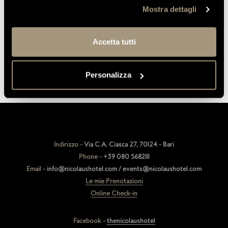
sul trattamento dei dati - GDPR (General Data Protection
Mostra dettagli
Regulation) 2016/679.
Accetta tutti
ISCRIVITI
Personalizza
Indirizzo -
Via C.A. Ciasca 27, 70124 - Bari
Phone -
+39 080 5682111
Email -
info@nicolaushotel.com / events@nicolaushotel.com
Le mie Prenotazioni
Online Check-in
Facebook -
thenicolaushotel