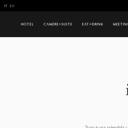
IT
EN
IT
EN
HOTEL
CAMERE+SUITE
EAT+DRINK
MEETIN
Trani è una splendida c