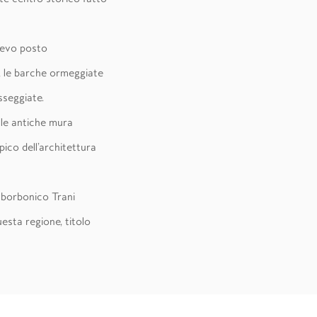
Svevo posto
e, le barche ormeggiate
sseggiate.
lle antiche mura
ico dell’architettura
o borbonico Trani
uesta regione, titolo