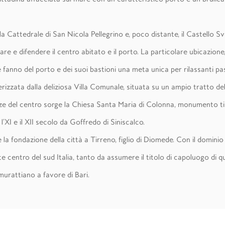
la Cattedrale di San Nicola Pellegrino e, poco distante, il Castello 
are e difendere il centro abitato e il porto. La particolare ubicazion
ne fanno del porto e dei suoi bastioni una meta unica per rilassanti pa
rizzata dalla deliziosa Villa Comunale, situata su un ampio tratto de
nze del centro sorge la Chiesa Santa Maria di Colonna, monumento tip
’XI e il XII secolo da Goffredo di Siniscalco.
 la fondazione della città a Tirreno, figlio di Diomede. Con il domini
te centro del sud Italia, tanto da assumere il titolo di capoluogo di q
murattiano a favore di Bari.