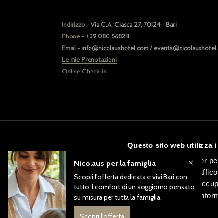
Indirizzo -
Via C.A. Ciasca 27, 70124 - Bari
Phone -
+39 080 5682111
Email -
info@nicolaushotel.com / events@nicolaushotel
Le mie Prenotazioni
Online Check-in
Questo sito web utilizza i
Utilizziamo i cookie per pe
analizzare il nostro traffic
nostri partner che si occup
combinarle con altre inform