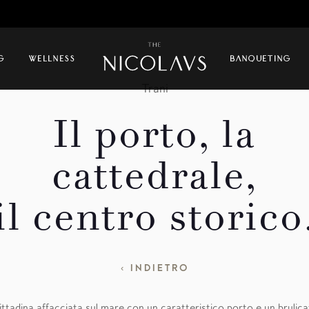
PROTOCOLLO COVID-19
G
WELLNESS
BANQUETING
Trani
Il porto, la
cattedrale,
il centro storico
‹ INDIETRO
ittadina affacciata sul mare con un caratteristico porto e un brulic