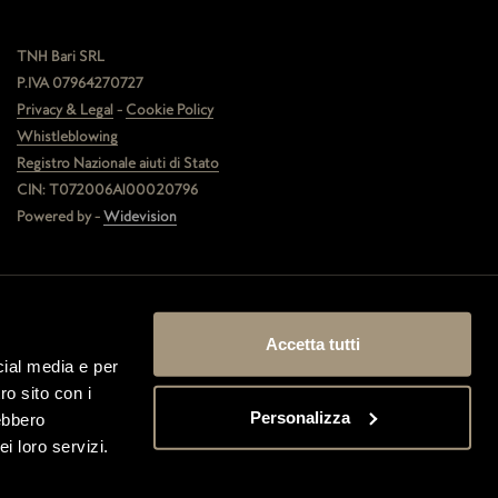
TNH Bari SRL
P.IVA 07964270727
Privacy & Legal
-
Cookie Policy
Whistleblowing
Registro Nazionale aiuti di Stato
CIN: T072006A100020796
Powered by -
Widevision
Accetta tutti
Property Code
cial media e per
BRINIH
ro sito con i
218021
Personalizza
rebbero
A4124
i loro servizi.
BRINIH
61075