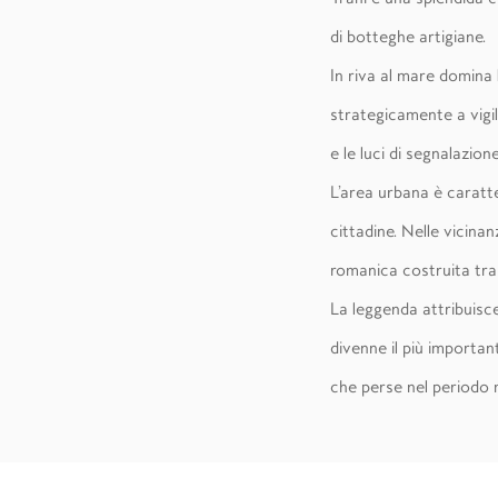
di botteghe artigiane.
In riva al mare domina 
strategicamente a vigil
e le luci di segnalazio
L’area urbana è caratte
cittadine. Nelle vicina
romanica costruita tra l
La leggenda attribuisce
divenne il più importan
che perse nel periodo 