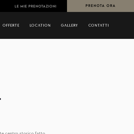
PRENOTA ORA
LE MIE PRENOTAZIONI
OFFERTE
LOCATION
GALLERY
CONTATTI
.
ate centro storico fatto