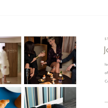
S
J
Is
of
Co