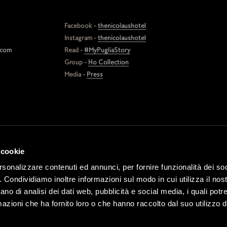
Facebook -
thenicolaushotel
Instagram -
thenicolaushotel
.com
Read -
#MyPugliaStory
Group -
Ho Collection
Media -
Press
 cookie
GDS Codes
GDS/IDS
Chain Code
rsonalizzare contenuti ed annunci, per fornire funzionalità dei so
Amadeus(1A)
YX
o. Condividiamo inoltre informazioni sul modo in cui utilizza il nost
Sabre(AA)
YX
ano di analisi dei dati web, pubblicità e social media, i quali pot
Galileo/Apollo(UA)
YX
azioni che ha fornito loro o che hanno raccolto dal suo utilizzo de
WorldSpan(1P)
YX
PegsADS(WB)
GL