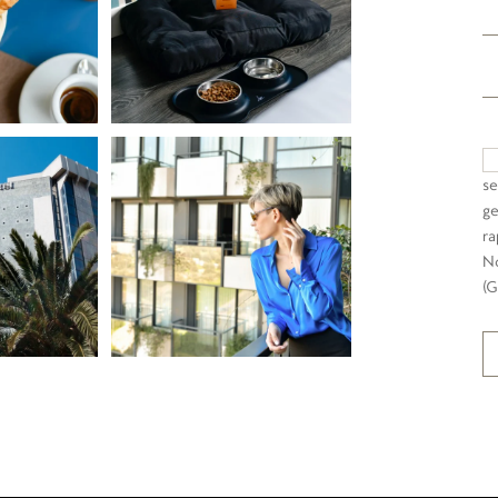
se
ge
ra
No
(G