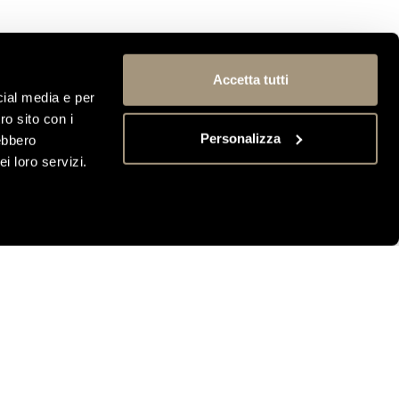
Accetta tutti
cial media e per
ro sito con i
Personalizza
rebbero
i loro servizi.