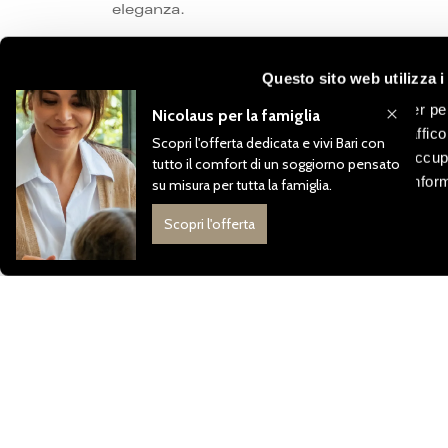
eleganza.
Lasciati guidare dal nostro team, maestro ne
Questo sito web utilizza i
sorprenderà te e i tuoi ospiti. Un’atmosfer
Utilizziamo i cookie per pe
impeccabile: tutto è progettato per rendere
analizzare il nostro traffic
nostri partner che si occup
Quando si tratta di festeggiare, il posto per
combinarle con altre inform
Mostra dettagli
ALTRE