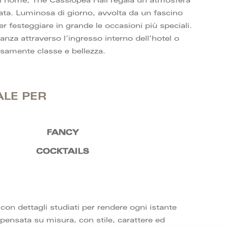
il nome, The Cassiopea Hall regala un’atmosfera
nata. Luminosa di giorno, avvolta da un fascino
per festeggiare in grande le occasioni più speciali.
ganza attraverso l’ingresso interno dell’hotel o
samente classe e bellezza.
ALE PER
FANCY
COCKTAILS
con dettagli studiati per rendere ogni istante
 pensata su misura, con stile, carattere ed