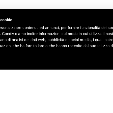
ll’arte dell’ospitalità, e vivi un’esperienza che
 cookie
a esclusiva, ambienti scenografici e un servizio
rsonalizzare contenuti ed annunci, per fornire funzionalità dei so
 il tuo evento unico e indimenticabile.
o. Condividiamo inoltre informazioni sul modo in cui utilizza il nost
ano di analisi dei dati web, pubblicità e social media, i quali pot
fetto esiste. Ed è qui.
azioni che ha fornito loro o che hanno raccolto dal suo utilizzo de
 LOCATION